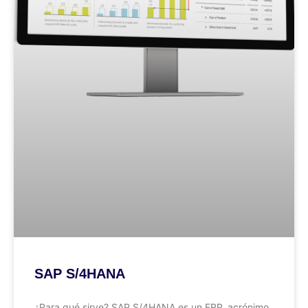
SAP S/4HANA
¿Para qué sirve? SAP S/4HANA es un ERP, acrónimo